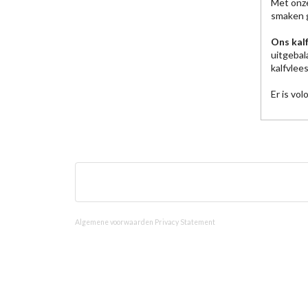
Met onze
smaken 
Ons kal
uitgeba
kalfvlees
Er is vo
Algemene voorwaarden
Privacy Statement