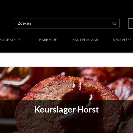
BIJ DE BORREL
BARBECUE
KANT EN KLAAR
VERS VLEES
Uw culinair specialist
Verstand van lekker vlees
Region
Keurslager Horst