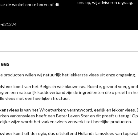
ons op, wij adviseren u graag.
aar de winkel om te horen of dit
-621274
lees
e producten willen wij natuurlijk het lekkerste vlees uit onze omgeving.
dvlees
komt van het Belgisch wit-blauwe ras. Ruimte, gezond voer, goe
ng en een natuurlijk kuddeverband zijn de ingrediënten die u proeft in he
le vlees met een heerlijke structuur.
kensvlees
is van het Wroetvarken; verantwoord, eerlijk en lekker vlees. 
ken varkensvlees heeft een Beter Leven Ster en dit proeft u terug! Op
lijke wijze wordt het varkensvlees verwerkt tot heerlijke producten.
svlees
komt uit de regio, dus uitsluitend Hollands lamsvlees van topkwali