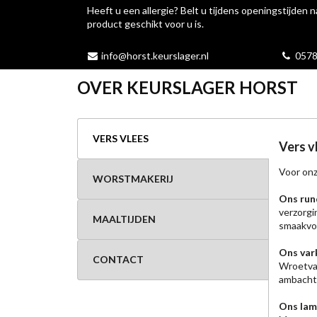
Heeft u een allergie? Belt u tijdens openingstijden n
product geschikt voor u is.
info@horst.keurslager.nl
0578
OVER KEURSLAGER HORST
VERS VLEES
Vers v
Voor onz
WORSTMAKERIJ
Ons run
verzorgi
MAALTIJDEN
smaakvol
Ons var
CONTACT
Wroetvar
ambachte
Ons lam