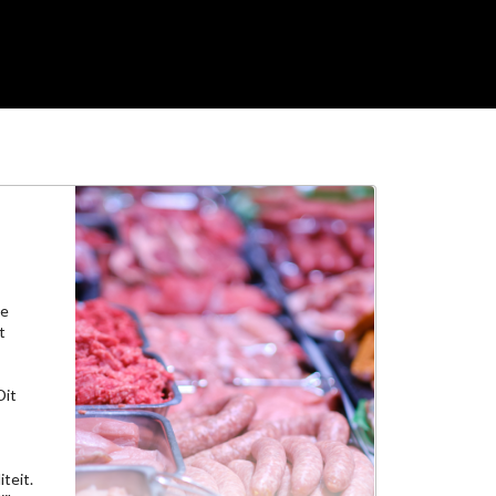
de
t
Dit
teit.