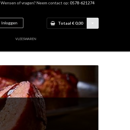
Wensen of vragen? Neem contact op:
0578-621274
Inloggen
Totaal € 0,00
VLEESWAREN
aal vlees