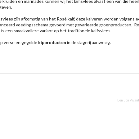
 kruiden en marinades kunnen wij het lamsvlees alvast één van die heerl
geven.
fsvlees
zijn afkomstig van het Rosé kalf, deze kalveren worden volgens 
lanceerd voedingsschema gevoerd met gevarieerde groenproducten. R
 is een smaakvollere variant op het traditionele kalfsvlees.
lop verse en gegrilde
kipproducten
in de slagerij aanwezig.
Uw culinair specialist
Verstand van lekker vlees
Region
Een Bon Vivant