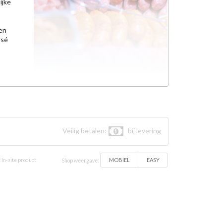
ijke
een
osé
aal vlees
Veilig betalen:
bij levering
MOBIEL
EASY
 In-site product
Shop weergave: