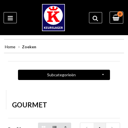
0
Home
Zoeken
Subcategorieën
GOURMET