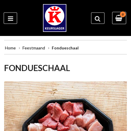
0
Home
Feestmaand
Fondueschaal
FONDUESCHAAL