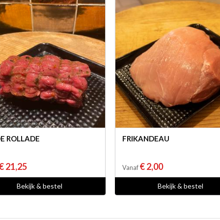
E ROLLADE
FRIKANDEAU
€ 21,25
€ 2,00
Vanaf
Bekijk & bestel
Bekijk & bestel
Uw culinair specialist
Verstand van lekker vlees
Region