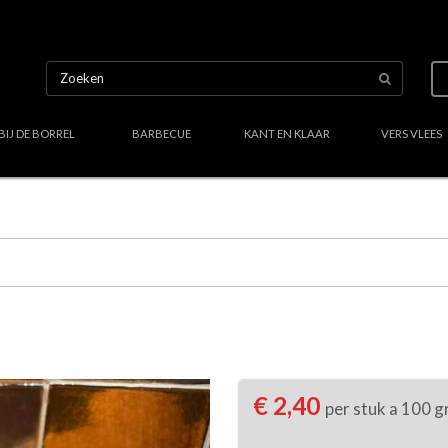
BIJ DE BORREL
BARBECUE
KANT EN KLAAR
VERS VLEES
Uw culinair specialist
Verstand van lekker vlees
Region
€ 2,40
per stuk a 100 