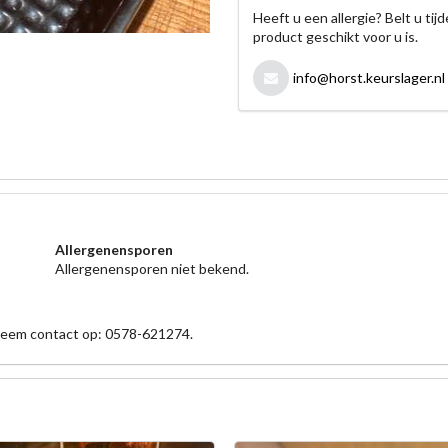
Heeft u een allergie? Belt u ti
product geschikt voor u is.
info@horst.keurslager.nl
Allergenensporen
Allergenensporen niet bekend.
 neem contact op: 0578-621274.