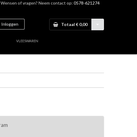
Wensen of vragen? Neem contact op:
0578-621274
Inloggen
Totaal € 0,00
VLEESWAREN
aal vlees
gram