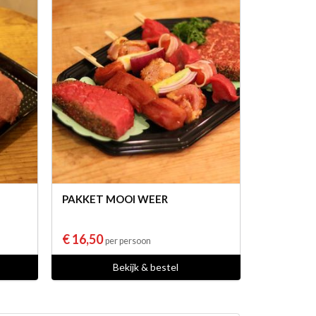
PAKKET MOOI WEER
€ 16,50
per persoon
Bekijk & bestel
aal vlees