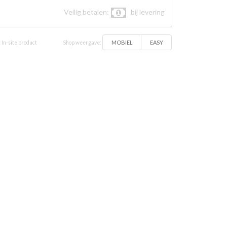
Veilig betalen:
bij levering
MOBIEL
EASY
 In-site product
Shop weergave: