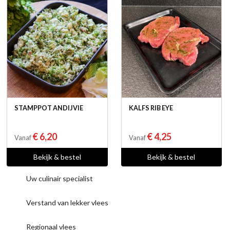
STAMPPOT ANDIJVIE
KALFS RIB EYE
€ 6,20
€ 4,25
Vanaf
Vanaf
Bekijk & bestel
Bekijk & bestel
Uw culinair specialist
Verstand van lekker vlees
Regionaal vlees