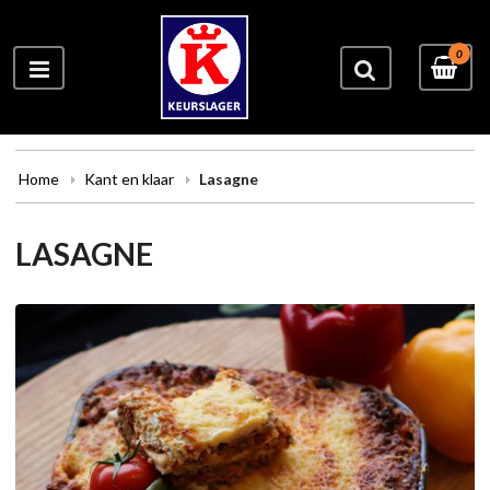
0
Home
Kant en klaar
Lasagne
LASAGNE