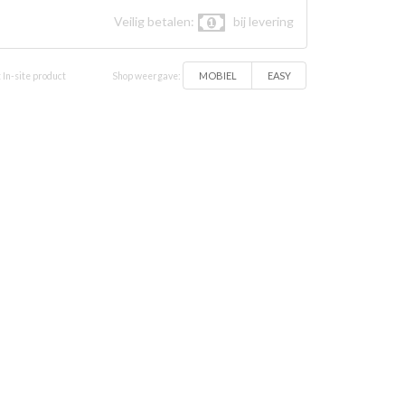
Veilig betalen:
bij levering
MOBIEL
EASY
 In-site product
Shop weergave: