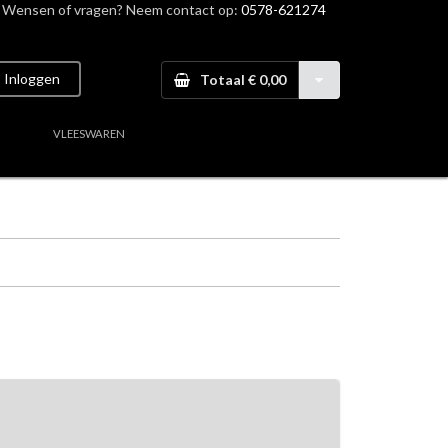
Wensen of vragen? Neem contact op:
0578-621274
Inloggen
Totaal € 0,00
VLEESWAREN
aal vlees