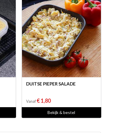
DUITSE PIEPER SALADE
€ 1,80
Vanaf
Bekijk & bestel
aal vlees