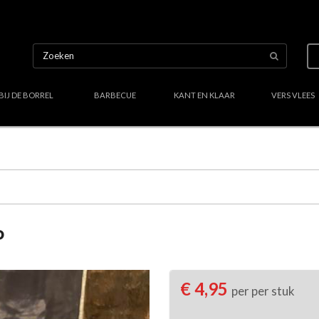
BIJ DE BORREL
BARBECUE
KANT EN KLAAR
VERS VLEES
Uw culinair specialist
Verstand van lekker vlees
Region
P
€ 4,95
per per stuk