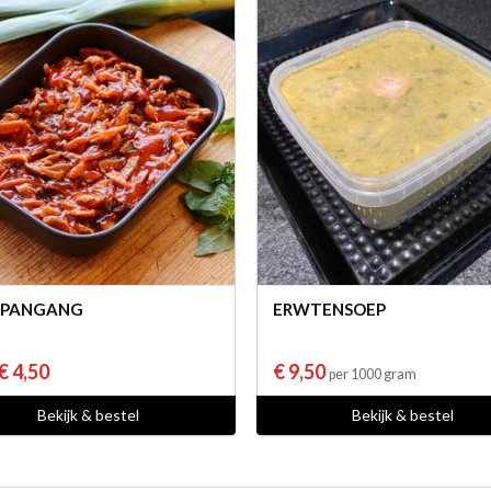
 PANGANG
ERWTENSOEP
€ 4,50
€ 9,50
per 1000 gram
Bekijk & bestel
Bekijk & bestel
Uw culinair specialist
Verstand van lekker vlees
Region