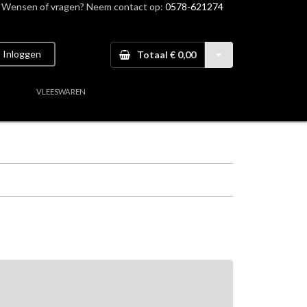
Wensen of vragen? Neem contact op:
0578-621274
Inloggen
Totaal € 0,00
VLEESWAREN
aal vlees