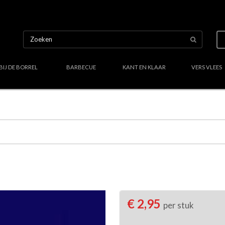
BIJ DE BORREL
BARBECUE
KANT EN KLAAR
VERS VLEES
Uw culinair specialist
Verstand van lekker vlees
Region
€ 2,95
per stuk