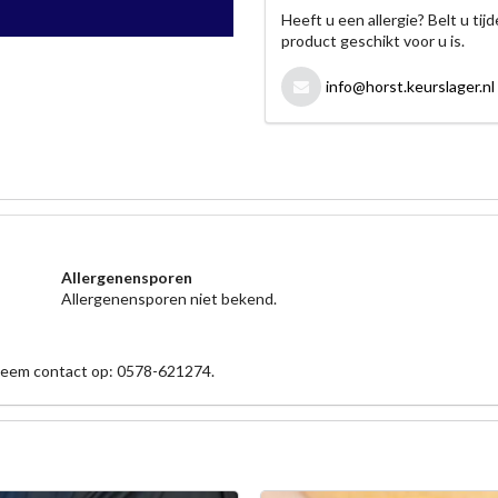
Heeft u een allergie? Belt u ti
product geschikt voor u is.
info@horst.keurslager.nl
Allergenensporen
Allergenensporen niet bekend.
 neem contact op: 0578-621274.