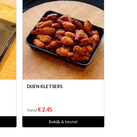
DIJEN KLETSERS
€ 2,45
Vanaf
Bekijk & bestel
aal vlees