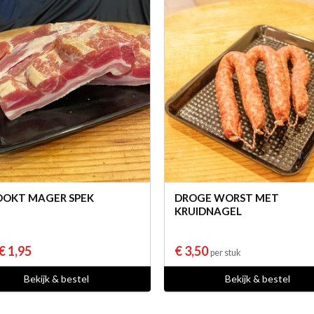
OKT MAGER SPEK
DROGE WORST MET
KRUIDNAGEL
€ 1,95
€ 3,50
per stuk
Bekijk & bestel
Bekijk & bestel
Uw culinair specialist
Verstand van lekker vlees
Region