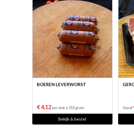
BOEREN LEVERWORST
GERO
€ 4,12
per stuk á 250 gram
Vanaf
Bekijk & bestel