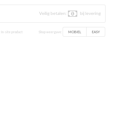
Veilig betalen:
bij levering
MOBIEL
EASY
 In-site product
Shop weergave: