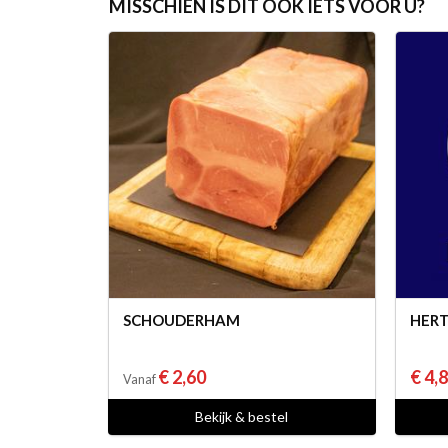
MISSCHIEN IS DIT OOK IETS VOOR U?
SCHOUDERHAM
HERT
€ 2,60
€ 4,
Vanaf
Bekijk & bestel