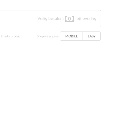
aal vlees
Veilig betalen:
bij levering
MOBIEL
EASY
 In-site product
Shop weergave: