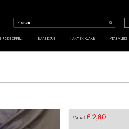
BIJ DE BORREL
BARBECUE
KANT EN KLAAR
VERS VLEES
Uw culinair specialist
Verstand van lekker vlees
Region
€ 2,80
Vanaf