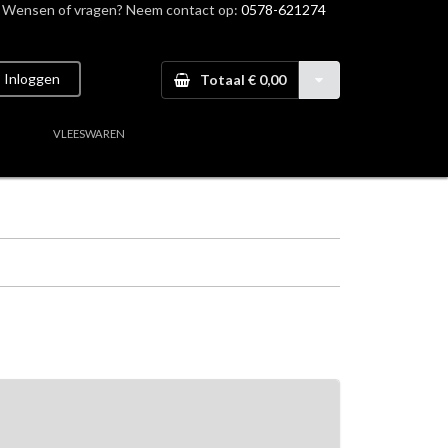
Wensen of vragen? Neem contact op:
0578-621274
Inloggen
Totaal € 0,00
VLEESWAREN
aal vlees