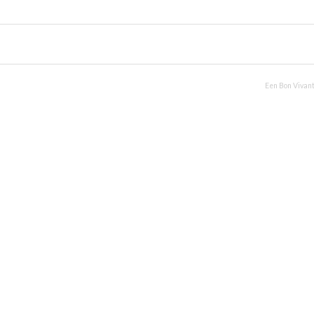
Uw culinair specialist
Verstand van lekker vlees
Region
Een Bon Vivant