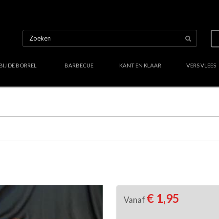
BIJ DE BORREL
BARBECUE
KANT EN KLAAR
VERS VLEES
Uw culinair specialist
Verstand van lekker vlees
Region
€ 1,95
Vanaf