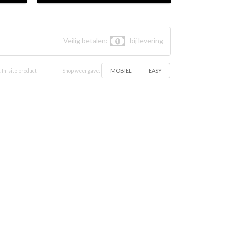
aal vlees
Veilig betalen:
bij levering
MOBIEL
EASY
 In-site product
Shop weergave: