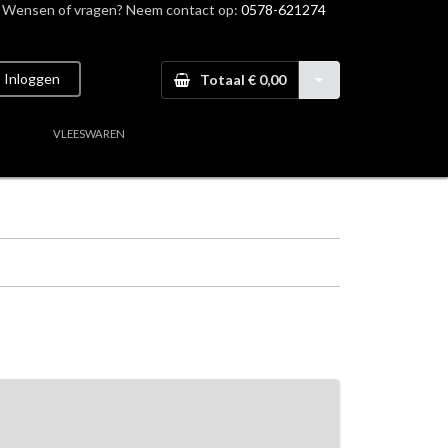
Wensen of vragen? Neem contact op:
0578-621274
Inloggen
Totaal € 0,00
VLEESWAREN
aal vlees