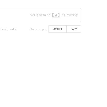
aal vlees
Veilig betalen:
bij levering
MOBIEL
EASY
 In-site product
Shop weergave: