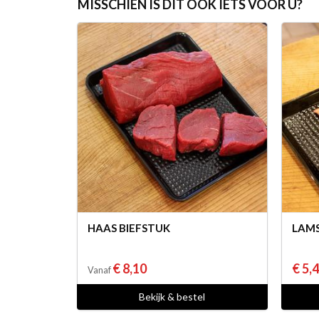
MISSCHIEN IS DIT OOK IETS VOOR U?
HAAS BIEFSTUK
LAM
€ 8,10
€ 5,
Vanaf
Bekijk & bestel