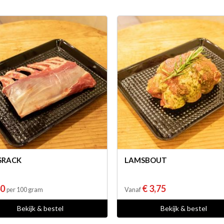
SRACK
LAMSBOUT
40
€ 3,75
per 100 gram
Vanaf
Bekijk & bestel
Bekijk & bestel