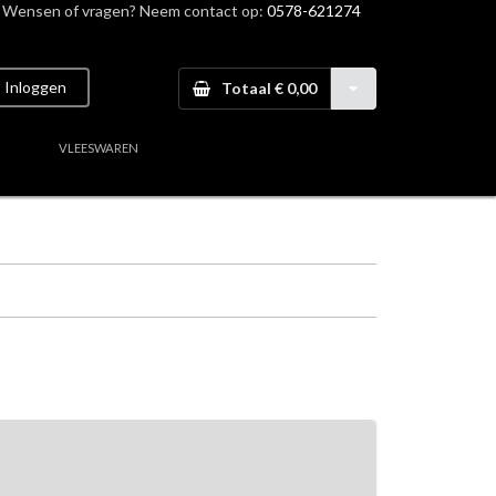
Wensen of vragen? Neem contact op:
0578-621274
Inloggen
Totaal € 0,00
VLEESWAREN
aal vlees