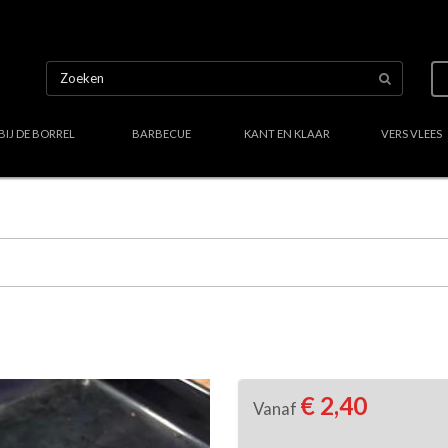
BIJ DE BORREL
BARBECUE
KANT EN KLAAR
VERS VLEES
Uw culinair specialist
Verstand van lekker vlees
Region
€ 2,40
Vanaf