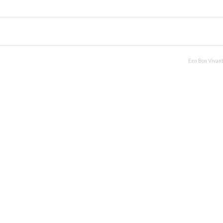
Uw culinair specialist
Verstand van lekker vlees
Region
Een Bon Vivant