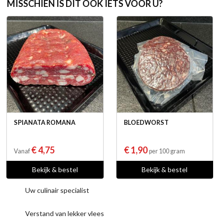
MISSCHIEN IS DIT OOK IETS VOOR U?
SPIANATA ROMANA
BLOEDWORST
€ 4,75
€ 1,90
Vanaf
per 100 gram
Bekijk & bestel
Bekijk & bestel
Uw culinair specialist
Verstand van lekker vlees