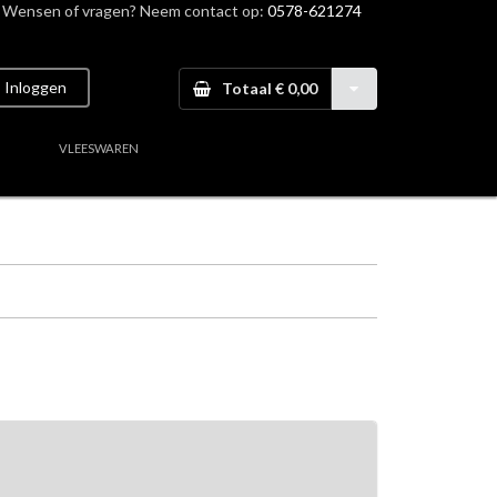
Wensen of vragen? Neem contact op:
0578-621274
Inloggen
Totaal € 0,00
VLEESWAREN
aal vlees