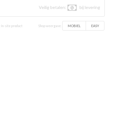
Veilig betalen:
bij levering
MOBIEL
EASY
 In-site product
Shop weergave: