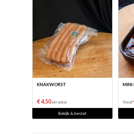
KNAKWORST
MINI
€ 4,50
per pakje
Vanaf
Bekijk & bestel