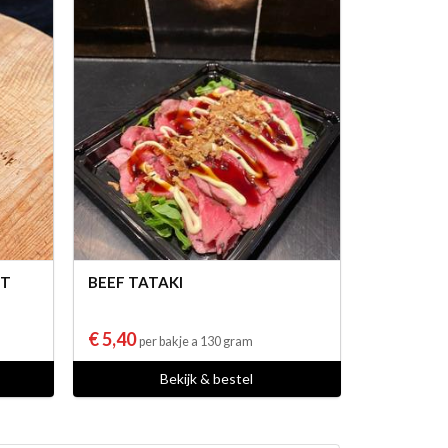
ST
BEEF TATAKI
€ 5,40
per bakje a 130 gram
Bekijk & bestel
aal vlees