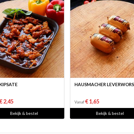
 KIPSATE
HAUSMACHER LEVERWOR
€ 2,45
€ 1,65
Vanaf
Bekijk & bestel
Bekijk & bestel
Uw culinair specialist
Verstand van lekker vlees
Region