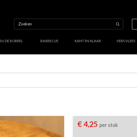
BIJ DE BORREL
BARBECUE
KANT EN KLAAR
VERS VLEES
Uw culinair specialist
Verstand van lekker vlees
Region
€ 4,25
per stuk