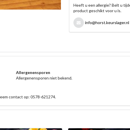
Heeft u een allergie? Belt u ti
product geschikt voor u is.
info@horst.keurslager.nl
Allergenensporen
Allergenensporen niet bekend.
 neem contact op: 0578-621274.