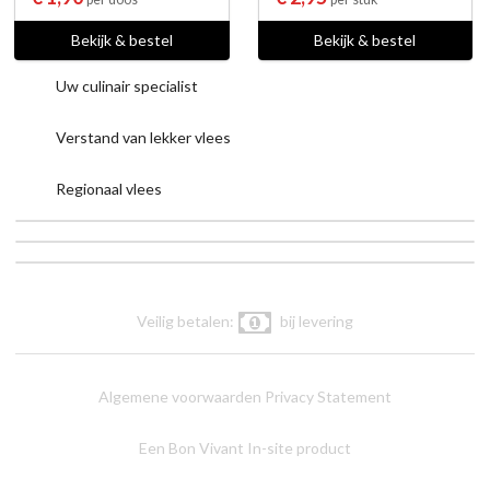
Bekijk & bestel
Bekijk & bestel
Uw culinair specialist
Verstand van lekker vlees
Regionaal vlees
Veilig betalen:
bij levering
Algemene voorwaarden
Privacy Statement
Een Bon Vivant In-site product