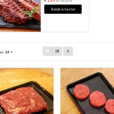
€ 1,95
per 100 gram
Bekijk & bestel
er:
24