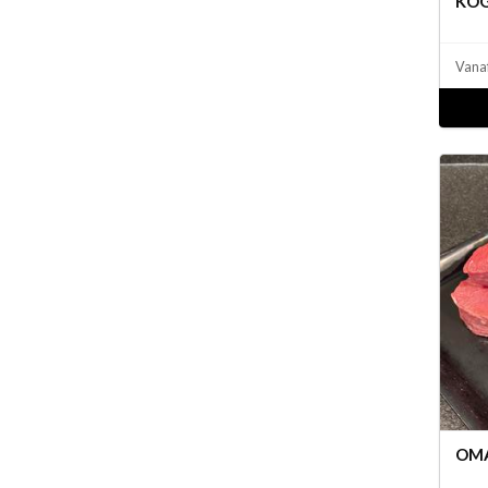
KOG
Vana
OMA