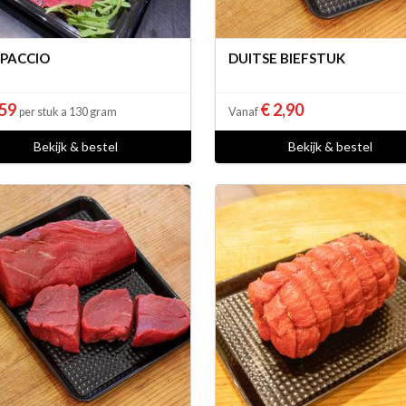
PACCIO
DUITSE BIEFSTUK
,59
€ 2,90
per stuk a 130 gram
Vanaf
Bekijk & bestel
Bekijk & bestel