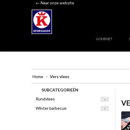
← Naar onze website
GOURMET
Home
Vers vlees
SUBCATEGORIEËN
Rundvlees
x
VE
Winter barbecue
3
KA