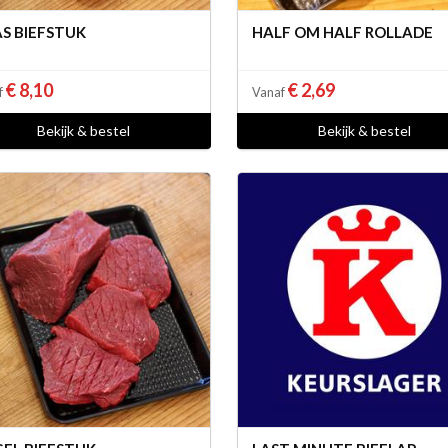
S BIEFSTUK
HALF OM HALF ROLLADE
€ 8,10
€ 2,69
f
Vanaf
Bekijk & bestel
Bekijk & bestel