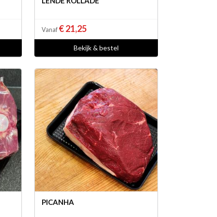
LENDE ROLLADE
€ 21,25
Vanaf
Bekijk & bestel
PICANHA