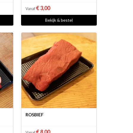
€ 3,00
Vanaf
Bekijk & bestel
ROSBIEF
€ 8,00
Vanaf