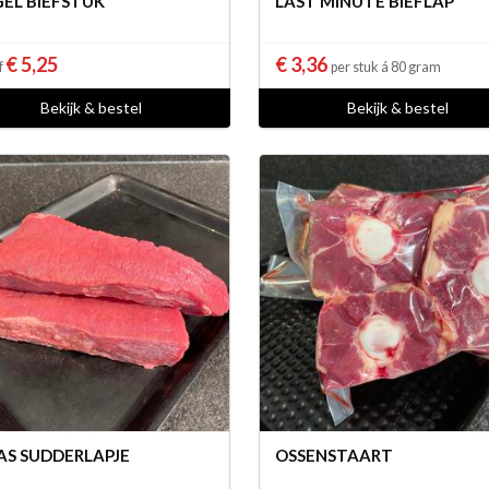
EL BIEFSTUK
LAST MINUTE BIEFLAP
€ 5,25
€ 3,36
f
per stuk á 80 gram
Bekijk & bestel
Bekijk & bestel
S SUDDERLAPJE
OSSENSTAART