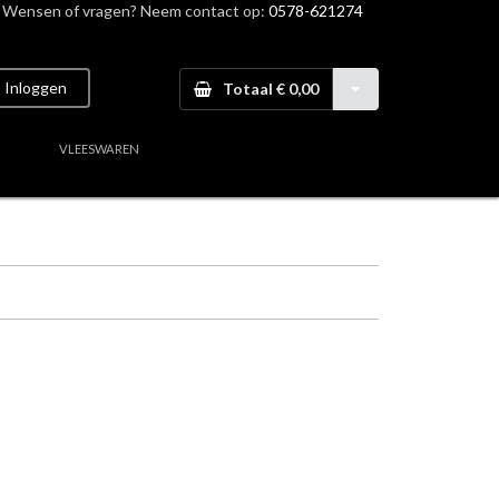
Wensen of vragen? Neem contact op:
0578-621274
Inloggen
Totaal € 0,00
VLEESWAREN
aal vlees