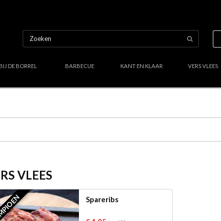
BIJ DE BORREL
BARBECUE
KANT EN KLAAR
VERS VLEES
Uw culinair specialist
Verstand van lekker vlees
Region
RS VLEES
MPIOEN
Spareribs