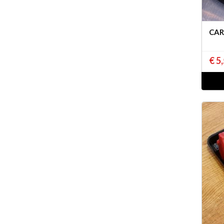
CAR
€ 5