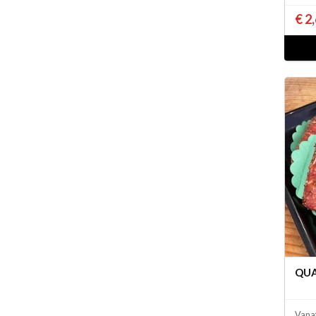
€ 2
QUA
Vana