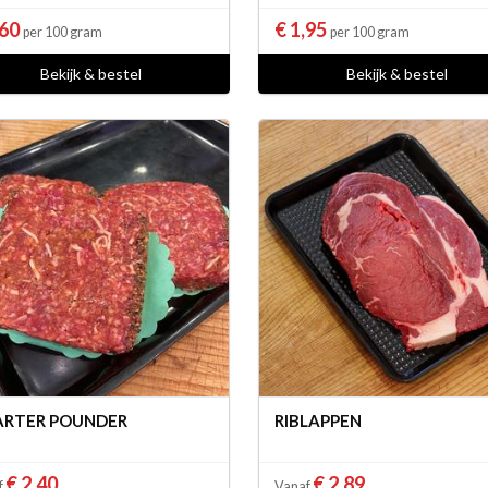
,60
€ 1,95
per 100 gram
per 100 gram
Bekijk & bestel
Bekijk & bestel
RTER POUNDER
RIBLAPPEN
€ 2,40
€ 2,89
f
Vanaf