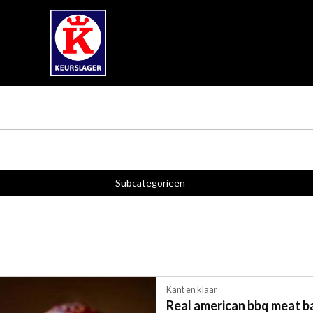
Subcategorieën
Kant en klaar
Real american bbq meat ba