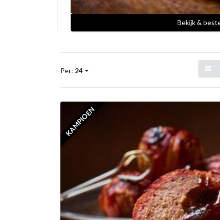
Bekijk & best
Per:
24
KAMPIOEN